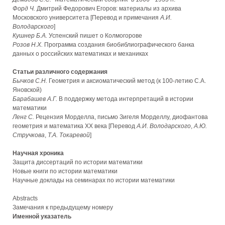
Форд Ч.
Дмитрий Федорович Егоров: материалы из архива
Московского университета [Перевод и примечания
А.И.
Володарского
]
Кушнер Б.А.
Успенский пишет о Колмогорове
Розов Н.Х.
Программа создания биобиблиографического банка
данных о российских математиках и механиках
Статьи различного содержания
Бычков С.Н.
Геометрия и аксиоматический метод (к 100-летию С.А.
Яновской)
Барабашев А.Г.
В поддержку метода интерпретаций в истории
математики
Ленг С.
Рецензия Морделла, письмо Зигеля Морделлу, диофантова
геометрия и математика XX века [Перевод
А.И. Володарского
,
А.Ю.
Стручкова
,
Т.А. Токаревой
]
Научная хроника
Защита диссертаций по истории математики
Новые книги по истории математики
Научные доклады на семинарах по истории математики
Abstracts
Замечания к предыдущему номеру
Именной указатель