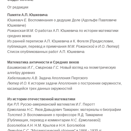
От редакции
Памяти А.П. Юшкевича
Юшкевич Е.
Воспоминания о дедушке Доле (Адольфе Павловиче
Юшкевиче)
Рожанская М.М.
О работах А.П. Юшкевича по истории математики
средних веков
Из ранней переписки А.П. Юшкевича и К. Фогеля [Предисловие,
публикация, перевод и примечания
М.М. Рожанской
и
И.О. Лютер
]
Список опубликованных работ А.П. Юшкевича
Математика античности и Средних веков
Башмакова И.Г., Смирнова Г.С.
Новый взгляд на геометрическую
алгебру древних
Хабелашвили А.В.
Задача Аполлония Пергского
Лютер И.О.
К истории задачи Аполлония о построении окружности,
касающейся трех данных окружностей
Из истории отечественной математики
Кук Р.Л.
Русско-американский математик И.Г. Перотт
Ермолаева Н.С.
Яков Давыдович Тамаркин: материалы к биографии
Толстед Э.
Воспоминания о профессоре Я.Д. Тамаркине
[Публикация, перевод и комментарии
Н.С. Ермолаевой
]
Боголюбов А.Н.
Н.М. Крылов и Н.Н. Боголюбов
Демидов С.С.
"Математический сборник" в 1866 - 1935 гг.