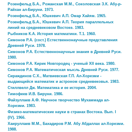
Розенфельд Б.А., Рожанская М.М., Соколовская З.К. Абу-р-
Райхан ал-Бируни. 1973.
Розенфельд Б.А., Юшкевич А.П. Омар Хайям. 1965.
Розенфельд Б.А., Юшкевич А.П. Теория параллельных
линий на средневековом Востоке. 1983.
Рыбников К.А. История математики. Т.1. 1960.
Симонов Р.А. (сост.) Естественнонаучные представления
Древней Руси. 1978.
Симонов Р.А. Естественнонаучные знания в Древней Руси.
1980.
Симонов Р.А. Кирик Новгородец - ученый XII века. 1980.
Симонов Р.А. Математическая мысль Древней Руси. 1977.
Сираждинов С.X., Матвиевская Г.П. Ал-Хорезми -
выдающийся математик и астроном средневековья. 1983.
Стиллвелл Дж. Математика и ее история. 2004.
Тимофеев И.В. Бируни. 1986.
Файзуллаев А.Ф. Научное творчество Мухаммада ал-
Хорезми. 1983.
Физико-математические науки в странах Востока. Вып. I
(IV). 1966.
Хаируллаев М.М., Бахадиров Р.М. Абу Абдаллах ал-Хорезми.
1988.