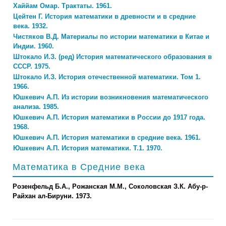
Хаййам Омар. Трактаты. 1961.
Цейтен Г. История математики в древности и в средние
века. 1932.
Чистяков В.Д. Материалы по истории математики в Китае и
Индии. 1960.
Штокало И.З. (ред) История математического образования в
СССР. 1975.
Штокало И.З. История отечественной математики. Том 1.
1966.
Юшкевич А.П. Из истории возникновения математического
анализа. 1985.
Юшкевич А.П. История математики в России до 1917 года.
1968.
Юшкевич А.П. История математики в средние века. 1961.
Юшкевич А.П. История математики. Т.1. 1970.
Математика в Средние века
Розенфельд Б.А., Рожанская М.М., Соколовская З.К. Абу-р-
Райхан ал-Бируни. 1973.