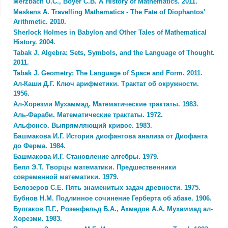
Merzbach U.C., Boyer C.B. A History of Mathematics. 2011.
Meskens A. Travelling Mathematics - The Fate of Diophantos'
Arithmetic. 2010.
Sherlock Holmes in Babylon and Other Tales of Mathematical
History. 2004.
Tabak J. Algebra: Sets, Symbols, and the Language of Thought.
2011.
Tabak J. Geometry: The Language of Space and Form. 2011.
Ал-Каши Д.Г. Ключ арифметики. Трактат об окружности.
1956.
Ал-Хорезми Мухаммад. Математические трактаты. 1983.
Аль-Фараби. Математические трактаты. 1972.
Альфонсо. Выпрямляющий кривое. 1983.
Башмакова И.Г. История диофантова анализа от Диофанта
до Ферма. 1984.
Башмакова И.Г. Становление алгебры. 1979.
Белл Э.Т. Творцы математики. Предшественники
современной математики. 1979.
Белозеров С.Е. Пять знаменитых задач древности. 1975.
Бубнов Н.М. Подлинное сочинение Герберта об абаке. 1906.
Булгаков П.Г., Розенфельд Б.А., Ахмедов А.А. Мухаммад ал-
Хорезми. 1983.