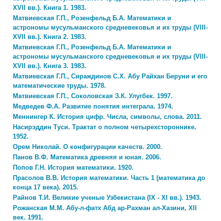
XVII вв.). Книга 1. 1983.
Матвиевская Г.П., Розенфельд Б.А. Математики и
астрономы мусульманского средневековья и их труды (VIII-
XVII вв.). Книга 2. 1983.
Матвиевская Г.П., Розенфельд Б.А. Математики и
астрономы мусульманского средневековья и их труды (VIII-
XVII вв.). Книга 3. 1983.
Матвиевская Г.П., Сираждинов С.Х. Абу Райхан Беруни и его
математические труды. 1978.
Матвиевская Г.П., Соколовская З.К. Улугбек. 1997.
Медведев Ф.А. Развитие понятия интеграла. 1974.
Меннингер К. История цифр. Числа, символы, слова. 2011.
Насирэддин Туси. Трактат о полном четырехстороннике.
1952.
Орем Николай. О конфигурации качеств. 2000.
Панов В.Ф. Математика древняя и юная. 2006.
Попов Г.Н. История математики. 1920.
Прасолов В.В. История математики. Часть 1 (математика до
конца 17 века). 2015.
Райнов Т.И. Великие ученые Узбекистана (IX - XI вв.). 1943.
Рожанская М.М. Абу-л-фатх Абд ар-Рахман ал-Хазини, XII
век. 1991.