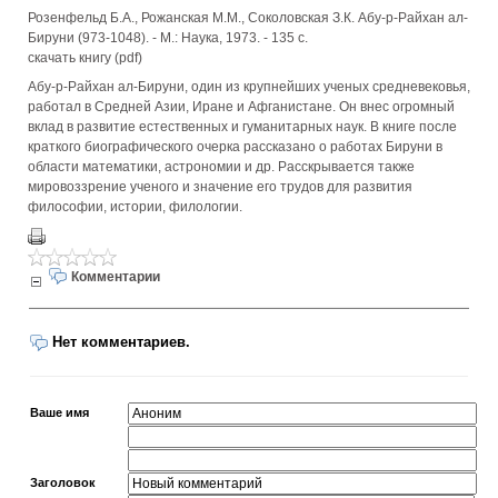
Розенфельд Б.А., Рожанская М.М., Соколовская З.К. Абу-р-Райхан ал-
Бируни (973-1048). - М.: Наука, 1973. - 135 с.
скачать книгу (pdf)
Абу-р-Райхан ал-Бируни, один из крупнейших ученых средневековья,
работал в Средней Азии, Иране и Афганистане. Он внес огромный
вклад в развитие естественных и гуманитарных наук. В книге после
краткого биографического очерка рассказано о работах Бируни в
области математики, астрономии и др. Расскрывается также
мировоззрение ученого и значение его трудов для развития
философии, истории, филологии.
Комментарии
Нет комментариев.
Ваше имя
Заголовок