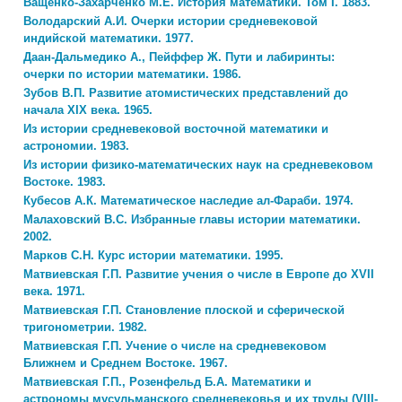
Ващенко-Захарченко М.Е. История математики. Том I. 1883.
Володарский А.И. Очерки истории средневековой
индийской математики. 1977.
Даан-Дальмедико А., Пейффер Ж. Пути и лабиринты:
очерки по истории математики. 1986.
Зубов В.П. Развитие атомистических представлений до
начала XIX века. 1965.
Из истории средневековой восточной математики и
астрономии. 1983.
Из истории физико-математических наук на средневековом
Востоке. 1983.
Кубесов А.К. Математическое наследие ал-Фараби. 1974.
Малаховский В.С. Избранные главы истории математики.
2002.
Марков С.Н. Курс истории математики. 1995.
Матвиевская Г.П. Развитие учения о числе в Европе до XVII
века. 1971.
Матвиевская Г.П. Становление плоской и сферической
тригонометрии. 1982.
Матвиевская Г.П. Учение о числе на средневековом
Ближнем и Среднем Востоке. 1967.
Матвиевская Г.П., Розенфельд Б.А. Математики и
астрономы мусульманского средневековья и их труды (VIII-