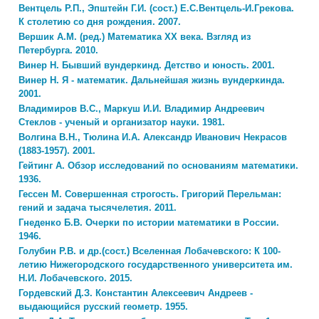
Вентцель Р.П., Эпштейн Г.И. (сост.) Е.С.Вентцель-И.Грекова.
К столетию со дня рождения. 2007.
Вершик А.М. (ред.) Математика XX века. Взгляд из
Петербурга. 2010.
Винер Н. Бывший вундеркинд. Детство и юность. 2001.
Винер Н. Я - математик. Дальнейшая жизнь вундеркинда.
2001.
Владимиров В.С., Маркуш И.И. Владимир Андреевич
Стеклов - ученый и организатор науки. 1981.
Волгина В.Н., Тюлина И.А. Александр Иванович Некрасов
(1883-1957). 2001.
Гейтинг А. Обзор исследований по основаниям математики.
1936.
Гессен М. Совершенная строгость. Григорий Перельман:
гений и задача тысячелетия. 2011.
Гнеденко Б.В. Очерки по истории математики в России.
1946.
Голубин Р.В. и др.(сост.) Вселенная Лобачевского: К 100-
летию Нижегородского государственного университета им.
Н.И. Лобачевского. 2015.
Гордевский Д.З. Константин Алексеевич Андреев -
выдающийся русский геометр. 1955.