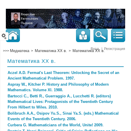
Вход
|
Регистрация
Медиатека
Математика ХХ в.
Математика ХХ в.
>>>
>
>
Математика ХХ в.
Aczel A.D. Fermat's Last Theorem: Unlocking the Secret of an
Ancient Mathematical Problem. 1997.
Aspray W., Kitcher P. History and Philosophy of Modern
Mathematics. Volume XI. 1988.
Bartocci C., Betti R., Guerraggio A., Lucchetti R. (editors)
Mathematical Lives: Protagonists of the Twentieth Century
From Hilbert to Wiles. 2010.
Bolibruch A.A., Osipov Yu.S., Sinai Ya.S. (eds.) Mathematical
Events of the Twentieth Century. 2006.
Curbera G. Mathematicians of the World, Unite! 2009.