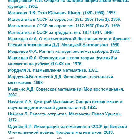
Маркушевич А.И. Очерки по истории теории аналитических
функций. 1951.
Матвеева Л.В. Отто Юльевич Шмидт (1891-1956). 1993.
Математика в СССР за сорок лет 1917-1957 (Том 1). 1959.
Математика в СССР за сорок лет 1917-1957 (Том 2). 1959.
Математика в СССР за тридцать лет. 1917-1947. 1948.
Медведев Ф.А. О математической бесконечности в Древней
Греции в толковании Д.Д. Мордухай-Болтовского. 1990.
Медведев Ф.А. Ранняя история аксиомы выбора. 1982.
Медведев Ф.А. Французская школа теории функций и
множеств на рубеже XIX-XX вв. 1976.
Морделл Л. Размышления математика. 1971.
Мордухай-Болтовской Д.Д. Философия, психология,
математика. 1998.
Мышкис А.Д. Советские математики: Мои воспоминания.
2007.
Наумов И.А. Дмитрий Матвеевич Синцов (очерк жизни и
научно-педагогической деятельности). 1955.
Нейман Л. Радость открытия. Математик Павел Урысон.
1972.
Одинец В.П. Иммиграция математиков в СССР до Великой
Отечественной войны. Профили математиков. 2019.