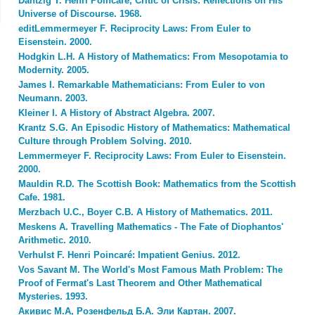
Dantzig T. Henri Poincaré, Critic of Crisis: Reflections on His
Universe of Discourse. 1968.
editLemmermeyer F. Reciprocity Laws: From Euler to
Eisenstein. 2000.
Hodgkin L.H. A History of Mathematics: From Mesopotamia to
Modernity. 2005.
James I. Remarkable Mathematicians: From Euler to von
Neumann. 2003.
Kleiner I. A History of Abstract Algebra. 2007.
Krantz S.G. An Episodic History of Mathematics: Mathematical
Culture through Problem Solving. 2010.
Lemmermeyer F. Reciprocity Laws: From Euler to Eisenstein.
2000.
Mauldin R.D. The Scottish Book: Mathematics from the Scottish
Cafe. 1981.
Merzbach U.C., Boyer C.B. A History of Mathematics. 2011.
Meskens A. Travelling Mathematics - The Fate of Diophantos'
Arithmetic. 2010.
Verhulst F. Henri Poincaré: Impatient Genius. 2012.
Vos Savant M. The World's Most Famous Math Problem: The
Proof of Fermat's Last Theorem and Other Mathematical
Mysteries. 1993.
Акивис М.А, Розенфельд Б.А. Эли Картан. 2007.