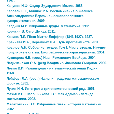
1967.
Канунов Н.Ф. Федор Эдуардович Молин. 1983.
Карпель Е.Г., Минлос Р.А. Воспоминания о Феликсе
Александровиче Березине - основоположнике
суперматематики. 2009.
Келдыш М.В. Избранные труды. Математика. 1985.
Корякин В. Отто Шмидт. 2011.
Кочина П.Я. Гёста Миттаг-Леффлер (1846-1927). 1987.
Крайнева И.А., Черемных Н.А. Путь программиста. 2011.
Крылов А.Н. Собрание трудов. Том I. Часть вторая. Научно-
популярные статьи. Биографические характеристики. 1951.
Кузнецова Н.Б. (сост.) Иван Романович Брайцев. 2004.
Ладыженская О.А. (ред) Владимир Иванович Смирнов. 2006.
Левин В.И. Рамануджан - математический гений Индии.
1968.
Лейферт Л.А. (сост.) На ленинградском математическом
фронте. 1931.
Лузин Н.Н. Интеграл и тригонометрический ряд. 1951.
Мазья В.Г., Шапошникова Т.О. Жак Адамар - легенда
математики. 2008.
Малаховский В.С. Избранные главы истории математики.
2002.