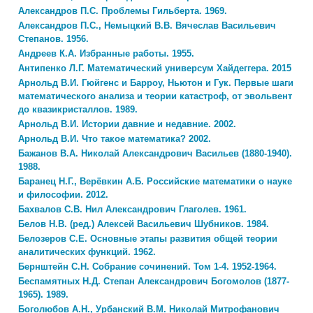
Александров П.С. Проблемы Гильберта. 1969.
Александров П.С., Немыцкий В.В. Вячеслав Васильевич
Степанов. 1956.
Андреев К.А. Избранные работы. 1955.
Антипенко Л.Г. Математический универсум Хайдеггера. 2015
Арнольд В.И. Гюйгенс и Барроу, Ньютон и Гук. Первые шаги
математического анализа и теории катастроф, от эвольвент
до квазикристаллов. 1989.
Арнольд В.И. Истории давние и недавние. 2002.
Арнольд В.И. Что такое математика? 2002.
Бажанов В.А. Николай Александрович Васильев (1880-1940).
1988.
Баранец Н.Г., Верёвкин А.Б. Российские математики о науке
и философии. 2012.
Бахвалов С.В. Нил Александрович Глаголев. 1961.
Белов Н.В. (ред.) Алексей Васильевич Шубников. 1984.
Белозеров С.Е. Основные этапы развития общей теории
аналитических функций. 1962.
Бернштейн С.Н. Собрание сочинений. Том 1-4. 1952-1964.
Беспамятных Н.Д. Степан Александрович Богомолов (1877-
1965). 1989.
Боголюбов A.Н., Урбанский B.М. Николай Митрофанович