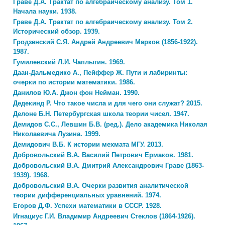
Граве Д.А. Трактат по алгебраическому анализу. Том 1.
Начала науки. 1938.
Граве Д.А. Трактат по алгебраическому анализу. Том 2.
Исторический обзор. 1939.
Гродзенский С.Я. Андрей Андреевич Марков (1856-1922).
1987.
Гумилевский Л.И. Чаплыгин. 1969.
Даан-Дальмедико А., Пейффер Ж. Пути и лабиринты:
очерки по истории математики. 1986.
Данилов Ю.А. Джон фон Нейман. 1990.
Дедекинд Р. Что такое числа и для чего они служат? 2015.
Делоне Б.Н. Петербургская школа теории чисел. 1947.
Демидов С.С., Левшин Б.В. (ред.). Дело академика Николая
Николаевича Лузина. 1999.
Демидович В.Б. К истории мехмата МГУ. 2013.
Добровольский В.А. Василий Петрович Ермаков. 1981.
Добровольский В.А. Дмитрий Александрович Граве (1863-
1939). 1968.
Добровольский В.А. Очерки развития аналитической
теории дифференциальных уравнений. 1974.
Егоров Д.Ф. Успехи математики в СССР. 1928.
Игнациус Г.И. Владимир Андреевич Стеклов (1864-1926).