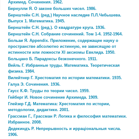
Архимед. Сочинения. 1962.
Бернулли Я. О законе больших чисел. 1986.
Бернштейн С.Н. (ред.) Научное наследие П.Л.Чебышева.
Выпуск 1. Математика. 1945.
Бернштейн С.Н. (ред.). О квадратуре круга. 1936.
Бернштейн С.Н. Собрание сочинений. Том 1-4. 1952-1964.
Больаи Я. Appendix. Приложение, содержащее науку о
пространстве абсолютно истинную, не зависящую от
истинности или ложности XI аксиомы Евклида. 1950.
Больцано Б. Парадоксы безконечного. 1911.
Вейль Г. Избранные труды. Математика. Теоретическая
физика. 1984.
Вилейтнер Г. Хрестоматия по истории математики. 1935.
Галуа Э. Сочинения. 1936.
Гаусс К.Ф. Труды по теории чисел. 1959.
Гейберг И. Новое сочинение Архимеда. 1909.
Глейзер Г.Д. Математика: Хрестоматия по истории,
методологии, дидактике. 2001.
Грассман Г., Грассман Р. Логика и философия математики.
Избранное. 2008.
Дедекиндъ Р. Непрерывность и ирраціональныя числа.
1906.