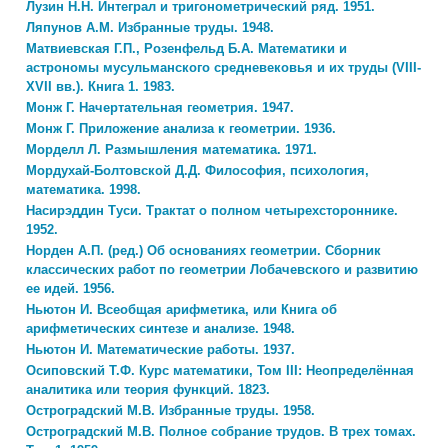
Лузин Н.Н. Интеграл и тригонометрический ряд. 1951.
Ляпунов А.М. Избранные труды. 1948.
Матвиевская Г.П., Розенфельд Б.А. Математики и
астрономы мусульманского средневековья и их труды (VIII-
XVII вв.). Книга 1. 1983.
Монж Г. Начертательная геометрия. 1947.
Монж Г. Приложение анализа к геометрии. 1936.
Морделл Л. Размышления математика. 1971.
Мордухай-Болтовской Д.Д. Философия, психология,
математика. 1998.
Насирэддин Туси. Трактат о полном четырехстороннике.
1952.
Норден А.П. (ред.) Об основаниях геометрии. Сборник
классических работ по геометрии Лобачевского и развитию
ее идей. 1956.
Ньютон И. Всеобщая арифметика, или Книга об
арифметических синтезе и анализе. 1948.
Ньютон И. Математические работы. 1937.
Осиповский Т.Ф. Курс математики, Том III: Неопределённая
аналитика или теория функций. 1823.
Остроградский М.В. Избранные труды. 1958.
Остроградский М.В. Полное собрание трудов. В трех томах.