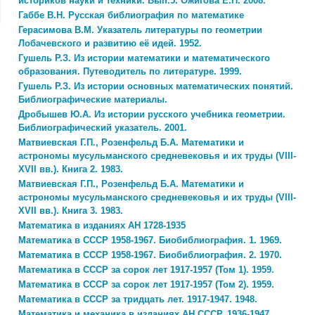
историков науки и техники. Вып.5. Ожигова Е.П. 2008.
Габбе В.Н. Русская библиография по математике
Герасимова В.М. Указатель литературы по геометрии
Лобачевского и развитию её идей. 1952.
Гушель Р.З. Из истории математики и математического
образования. Путеводитель по литературе. 1999.
Гушель Р.З. Из истории основных математических понятий.
Библиографические материалы.
Дробышев Ю.А. Из истории русского учебника геометрии.
Библиографический указатель. 2001.
Матвиевская Г.П., Розенфельд Б.А. Математики и
астрономы мусульманского средневековья и их труды (VIII-
XVII вв.). Книга 2. 1983.
Матвиевская Г.П., Розенфельд Б.А. Математики и
астрономы мусульманского средневековья и их труды (VIII-
XVII вв.). Книга 3. 1983.
Математика в изданиях АН 1728-1935
Математика в СССР 1958-1967. Биобиблиография. 1. 1969.
Математика в СССР 1958-1967. Биобиблиография. 2. 1970.
Математика в СССР за сорок лет 1917-1957 (Том 1). 1959.
Математика в СССР за сорок лет 1917-1957 (Том 2). 1959.
Математика в СССР за тридцать лет. 1917-1947. 1948.
Математика и механика в изданиях АН СССР. 1936-1947.