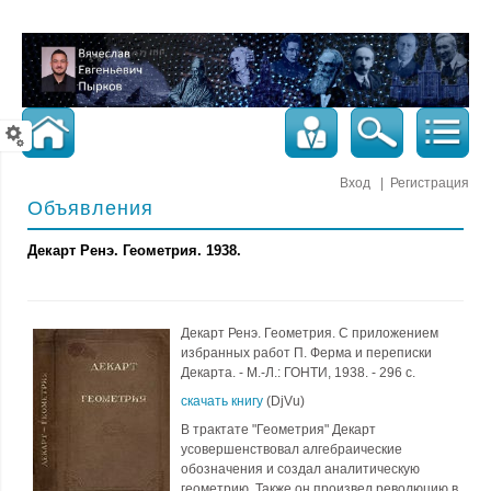
Вход
|
Регистрация
Объявления
Декарт Ренэ. Геометрия. 1938.
Декарт Ренэ. Геометрия. С приложением
избранных работ П. Ферма и переписки
Декарта. - М.-Л.: ГОНТИ, 1938. - 296 с.
скачать книгу
(DjVu)
В трактате "Геометрия" Декарт
усовершенствовал алгебраические
обозначения и создал аналитическую
геометрию. Также он произвел революцию в